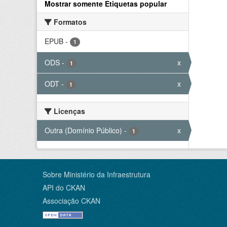
Mostrar somente Etiquetas popular
Formatos
EPUB
-
1
ODS
-
x
1
ODT
-
x
1
Licenças
Outra (Domínio Público)
-
x
1
Sobre Ministério da Infraestrutura
API do CKAN
Associação CKAN