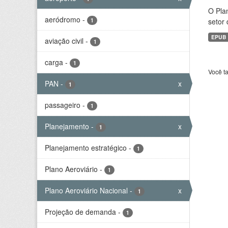
O Plan
aeródromo
-
1
setor 
EPUB
aviação civil
-
1
carga
-
1
Você t
PAN
-
x
1
passageiro
-
1
Planejamento
-
x
1
Planejamento estratégico
-
1
Plano Aeroviário
-
1
Plano Aeroviário Nacional
-
x
1
Projeção de demanda
-
1