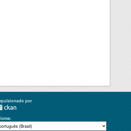
mpulsionado por
dioma