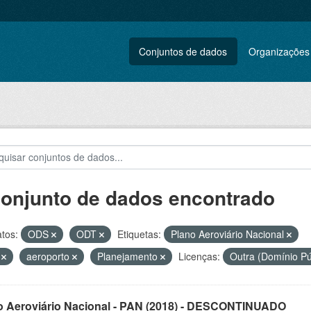
Conjuntos de dados
Organizações
conjunto de dados encontrado
tos:
ODS
ODT
Etiquetas:
Plano Aeroviário Nacional
N
aeroporto
Planejamento
Licenças:
Outra (Domínio Pú
o Aeroviário Nacional - PAN (2018) - DESCONTINUADO