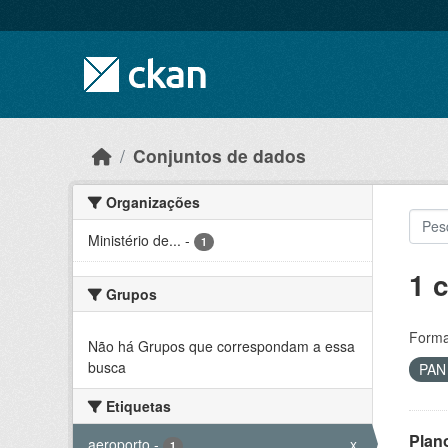
Skip to main content
Conjuntos de dados
Organizações
Ministério de...
-
1
1 
Grupos
Forma
Não há Grupos que correspondam a essa
busca
PA
Etiquetas
Plan
aeroporto
-
x
1