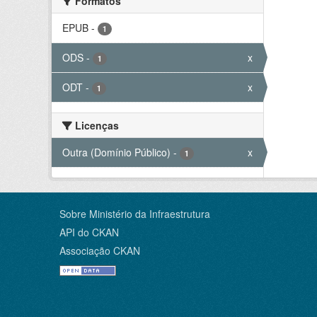
Formatos
EPUB
-
1
ODS
-
x
1
ODT
-
x
1
Licenças
Outra (Domínio Público)
-
x
1
Sobre Ministério da Infraestrutura
API do CKAN
Associação CKAN