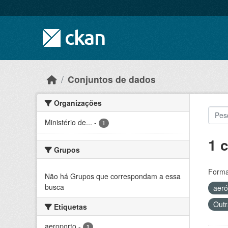
Skip to main content
Conjuntos de dados
Organizações
Ministério de...
-
1
1 
Grupos
Forma
Não há Grupos que correspondam a essa
busca
aer
Outr
Etiquetas
aeroporto
-
1