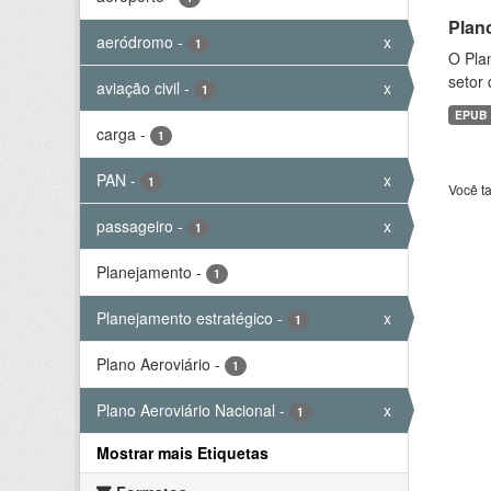
Plan
aeródromo
-
x
1
O Plan
setor 
aviação civil
-
x
1
EPUB
carga
-
1
PAN
-
x
1
Você t
passageiro
-
x
1
Planejamento
-
1
Planejamento estratégico
-
x
1
Plano Aeroviário
-
1
Plano Aeroviário Nacional
-
x
1
Mostrar mais Etiquetas