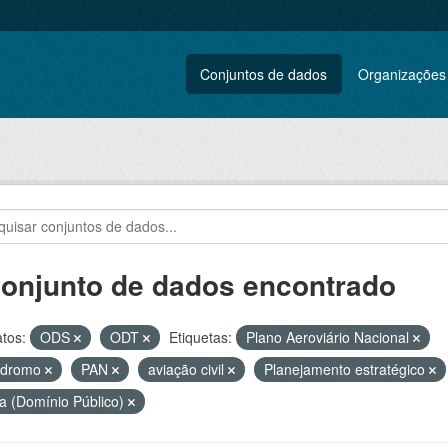
Conjuntos de dados
Organizações
conjunto de dados encontrado
tos:
ODS
ODT
Etiquetas:
Plano Aeroviário Nacional
ódromo
PAN
aviação civil
Planejamento estratégico
a (Domínio Público)