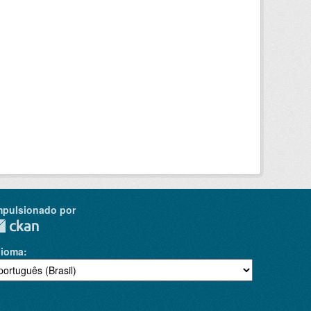
mpulsionado por
dioma