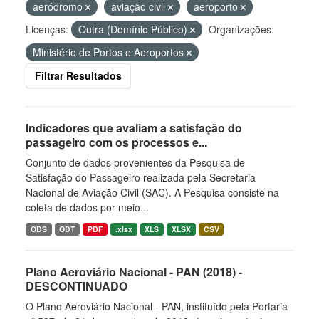
aeródromo
aviação civil
aeroporto
Licenças:
Outra (Domínio Público)
Organizações:
Ministério de Portos e Aeroportos
Filtrar Resultados
Indicadores que avaliam a satisfação do
passageiro com os processos e...
Conjunto de dados provenientes da Pesquisa de
Satisfação do Passageiro realizada pela Secretaria
Nacional de Aviação Civil (SAC). A Pesquisa consiste na
coleta de dados por meio...
ODS
ODT
PDF
.xlsx
XLS
XLSX
CSV
Plano Aeroviário Nacional - PAN (2018) -
DESCONTINUADO
O Plano Aeroviário Nacional - PAN, instituído pela Portaria