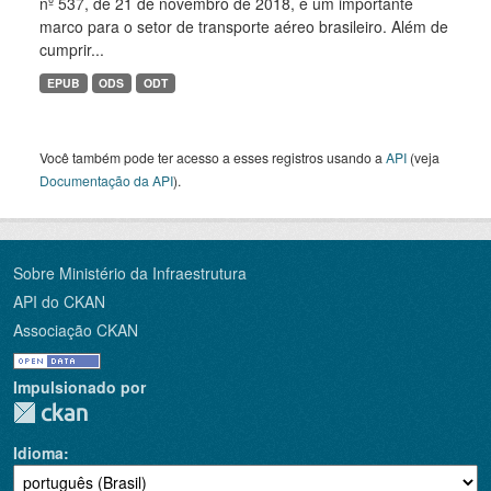
nº 537, de 21 de novembro de 2018, é um importante
marco para o setor de transporte aéreo brasileiro. Além de
cumprir...
EPUB
ODS
ODT
Você também pode ter acesso a esses registros usando a
API
(veja
Documentação da API
).
Sobre Ministério da Infraestrutura
API do CKAN
Associação CKAN
Impulsionado por
Idioma