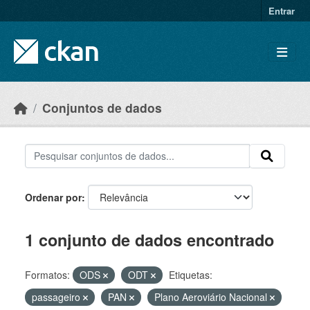
Skip to main content
Entrar
Conjuntos de dados
Ordenar por
1 conjunto de dados encontrado
Formatos:
ODS
ODT
Etiquetas:
passageiro
PAN
Plano Aeroviário Nacional