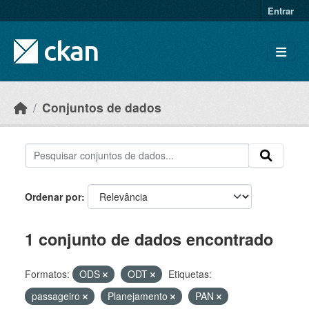
Skip to main content
Entrar
Conjuntos de dados
Ordenar por
1 conjunto de dados encontrado
Formatos:
ODS
ODT
Etiquetas:
passageiro
Planejamento
PAN