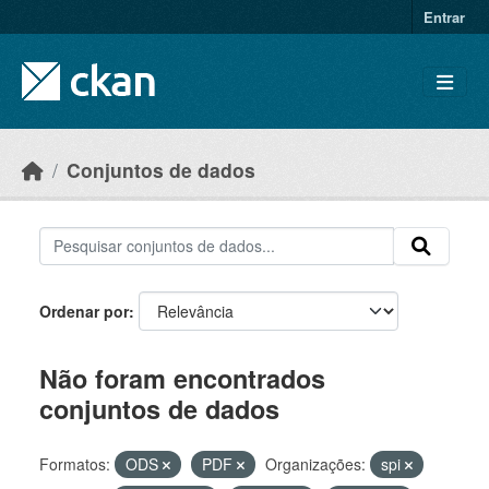
Skip to main content
Entrar
Conjuntos de dados
Ordenar por
Não foram encontrados
conjuntos de dados
Formatos:
ODS
PDF
Organizações:
spi