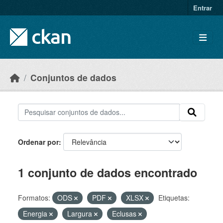
Skip to main content
Entrar
Conjuntos de dados
Ordenar por
1 conjunto de dados encontrado
Formatos:
ODS
PDF
XLSX
Etiquetas:
Energia
Largura
Eclusas