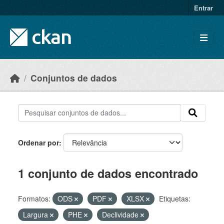
Skip to main content
Entrar
Conjuntos de dados
Ordenar por
1 conjunto de dados encontrado
Formatos:
ODS
PDF
XLSX
Etiquetas:
Largura
PHE
Declividade