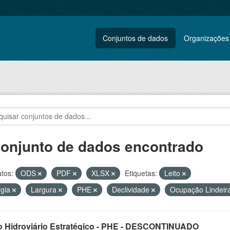
Conjuntos de dados
Organizações
conjunto de dados encontrado
tos:
ODS
PDF
XLSX
Etiquetas:
Leito
rgia
Largura
PHE
Declividade
Ocupação Lindeir
o Hidroviário Estratégico - PHE - DESCONTINUADO