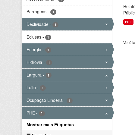
Relató
Barragens
-
1
Públic
PDF
Declividade
-
x
1
Eclusas
-
1
Você t
Energia
-
x
1
Hidrovia
-
x
1
Largura
-
x
1
Leito
-
x
1
Ocupação Lindeira
-
x
1
PHE
-
x
1
Mostrar mais Etiquetas