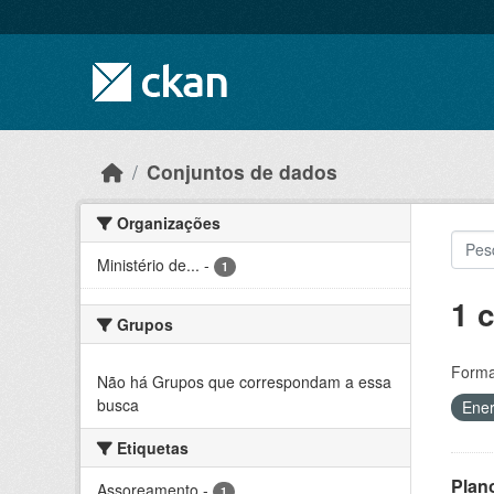
Skip to main content
Conjuntos de dados
Organizações
Ministério de...
-
1
1 
Grupos
Forma
Não há Grupos que correspondam a essa
busca
Ene
Etiquetas
Plan
Assoreamento
-
1