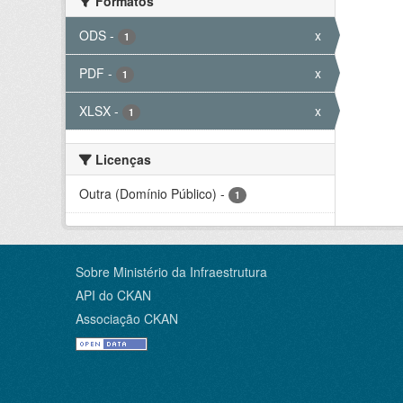
Formatos
ODS
-
x
1
PDF
-
x
1
XLSX
-
x
1
Licenças
Outra (Domínio Público)
-
1
Sobre Ministério da Infraestrutura
API do CKAN
Associação CKAN