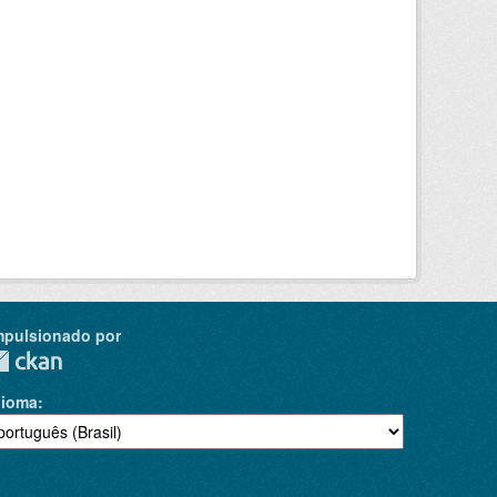
mpulsionado por
dioma