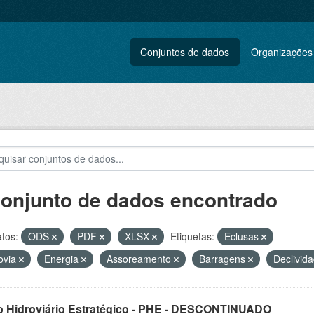
Conjuntos de dados
Organizações
conjunto de dados encontrado
tos:
ODS
PDF
XLSX
Etiquetas:
Eclusas
ovia
Energia
Assoreamento
Barragens
Declivid
o Hidroviário Estratégico - PHE - DESCONTINUADO