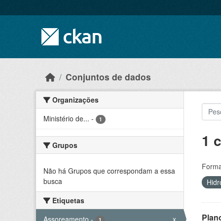
Skip to main content
Conjuntos de dados
Organizações
Ministério de...
-
1
1 
Grupos
Forma
Não há Grupos que correspondam a essa
busca
Hidr
Etiquetas
Plan
Assoreamento
-
x
1