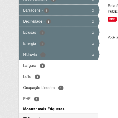
Relató
Barragens
-
x
1
Públic
PDF
Declividade
-
x
1
Eclusas
-
x
1
Você t
Energia
-
x
1
Hidrovia
-
x
1
Largura
-
1
Leito
-
1
Ocupação Lindeira
-
1
PHE
-
1
Mostrar mais Etiquetas