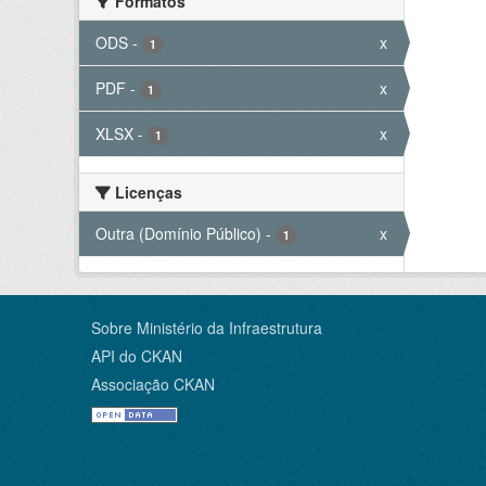
Formatos
ODS
-
x
1
PDF
-
x
1
XLSX
-
x
1
Licenças
Outra (Domínio Público)
-
x
1
Sobre Ministério da Infraestrutura
API do CKAN
Associação CKAN