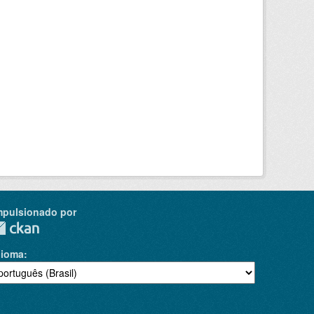
mpulsionado por
dioma