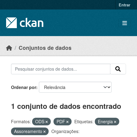
Skip to main content
Entrar
Conjuntos de dados
Ordenar por
1 conjunto de dados encontrado
Formatos:
ODS
PDF
Etiquetas:
Energia
Assoreamento
Organizações: