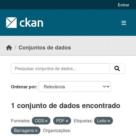
Skip to main content
Entrar
Conjuntos de dados
Ordenar por
1 conjunto de dados encontrado
Formatos:
ODS
PDF
Etiquetas:
Leito
Barragens
Organizações: