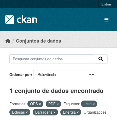
Skip to main content
Entrar
Conjuntos de dados
Ordenar por
1 conjunto de dados encontrado
Formatos:
ODS
PDF
Etiquetas:
Leito
Eclusas
Barragens
Energia
Organizações: