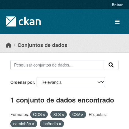
Skip to main content
Entrar
Conjuntos de dados
Ordenar por
1 conjunto de dados encontrado
Formatos:
ODS
XLS
CSV
Etiquetas:
caminhão
incêndio