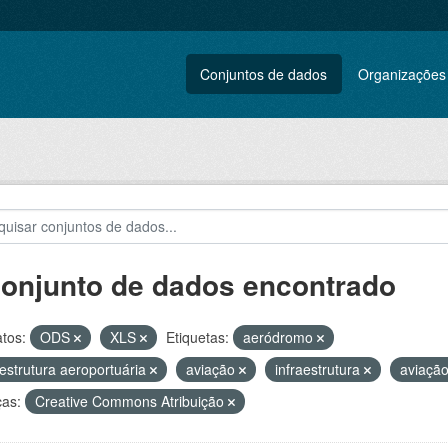
Conjuntos de dados
Organizações
conjunto de dados encontrado
tos:
ODS
XLS
Etiquetas:
aeródromo
aestrutura aeroportuária
aviação
infraestrutura
aviação
ças:
Creative Commons Atribuição