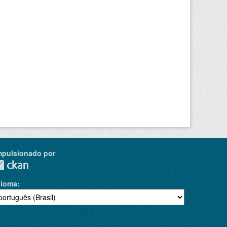
mpulsionado por
dioma