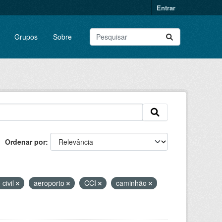
Entrar
Grupos
Sobre
Ordenar por
 civil
aeroporto
CCI
caminhão