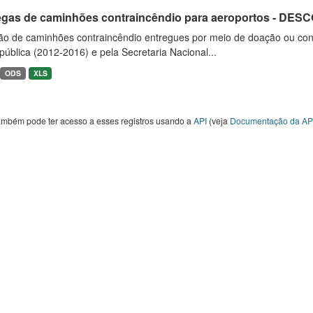
egas de caminhões contraincêndio para aeroportos - DE
ão de caminhões contraincêndio entregues por meio de doação ou convê
ública (2012-2016) e pela Secretaria Nacional...
ODS
XLS
ambém pode ter acesso a esses registros usando a
API
(veja
Documentação da AP