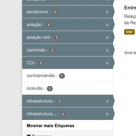
Entr
aeródromo
-
x
1
Relaç
da Rep
aviação
-
x
1
CSV
aviação civil
-
x
1
caminhão
-
x
1
Você t
CCI
-
x
1
contraincêndio
-
1
incêndio
-
1
infraestrutura
-
x
1
infraestrutura...
-
x
1
Mostrar mais Etiquetas