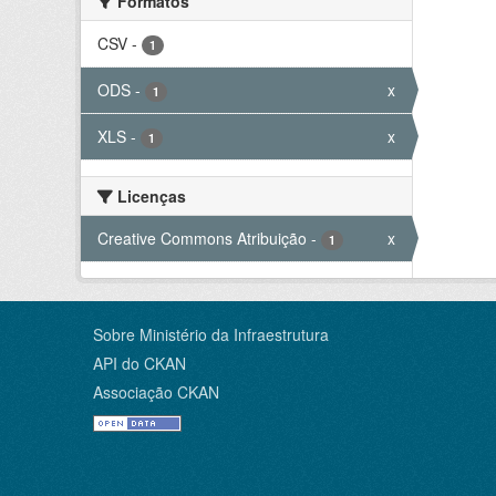
Formatos
CSV
-
1
ODS
-
x
1
XLS
-
x
1
Licenças
Creative Commons Atribuição
-
x
1
Sobre Ministério da Infraestrutura
API do CKAN
Associação CKAN