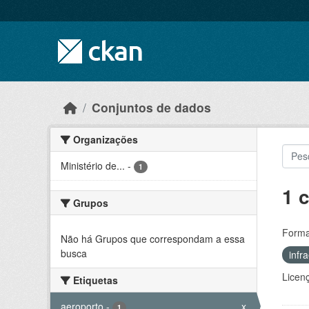
Skip to main content
Conjuntos de dados
Organizações
Ministério de...
-
1
1 
Grupos
Forma
Não há Grupos que correspondam a essa
busca
infr
Licen
Etiquetas
aeroporto
-
x
1