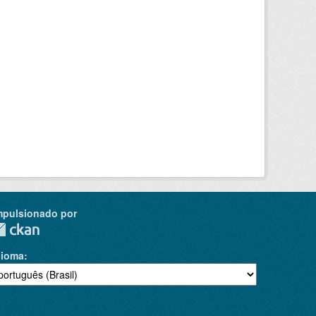
mpulsionado por
dioma