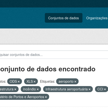
Conjuntos de dados
Organizações
conjunto de dados encontrado
tos:
ODS
XLS
Etiquetas:
aeroporto
aestrutura
incêndio
infraestrutura aeroportuária
CCI
stério de Portos e Aeroportos