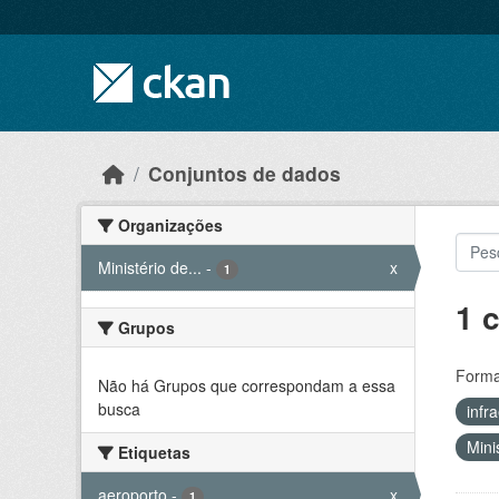
Skip to main content
Conjuntos de dados
Organizações
Ministério de...
-
x
1
1 
Grupos
Forma
Não há Grupos que correspondam a essa
busca
infr
Mini
Etiquetas
aeroporto
-
x
1