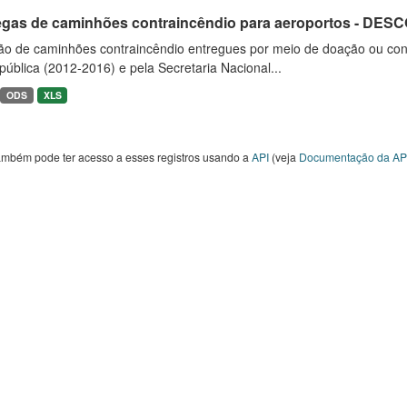
egas de caminhões contraincêndio para aeroportos - DE
ão de caminhões contraincêndio entregues por meio de doação ou convê
ública (2012-2016) e pela Secretaria Nacional...
ODS
XLS
ambém pode ter acesso a esses registros usando a
API
(veja
Documentação da AP