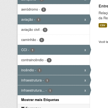
Entr
aeródromo
-
1
Relaç
da Rep
aviação
-
x
1
CSV
aviação civil
-
1
caminhão
-
1
Você t
CCI
-
x
1
contraincêndio
-
1
incêndio
-
x
1
infraestrutura
-
x
1
infraestrutura...
-
x
1
Mostrar mais Etiquetas