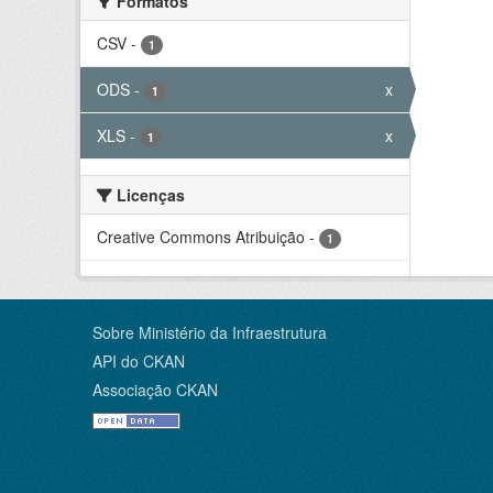
Formatos
CSV
-
1
ODS
-
x
1
XLS
-
x
1
Licenças
Creative Commons Atribuição
-
1
Sobre Ministério da Infraestrutura
API do CKAN
Associação CKAN