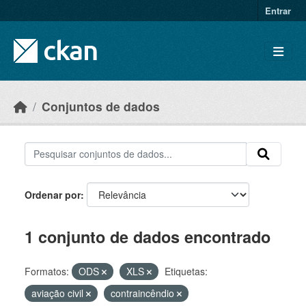
Skip to main content
Entrar
Conjuntos de dados
Ordenar por
1 conjunto de dados encontrado
Formatos:
ODS
XLS
Etiquetas:
aviação civil
contraincêndio