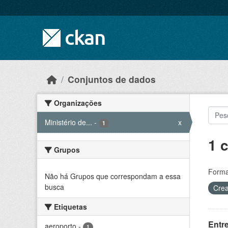
Skip to main content
Conjuntos de dados
Organizações
Ministério de...
-
x
1
1 
Grupos
Forma
Não há Grupos que correspondam a essa
busca
Crea
Etiquetas
Entr
aeroporto
-
1