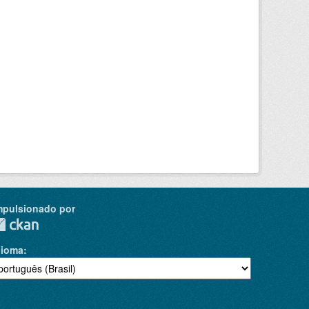
mpulsionado por
dioma