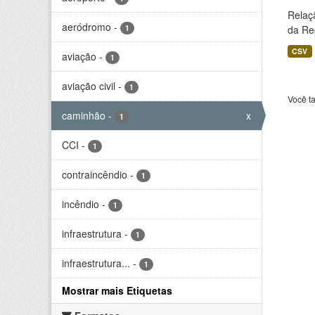
Relaç
aeródromo
-
1
da Rep
CSV
aviação
-
1
aviação civil
-
1
Você t
caminhão
-
x
1
CCI
-
1
contraincêndio
-
1
incêndio
-
1
infraestrutura
-
1
infraestrutura...
-
1
Mostrar mais Etiquetas