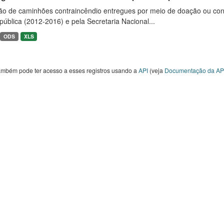
ão de caminhões contraincêndio entregues por meio de doação ou convê
ública (2012-2016) e pela Secretaria Nacional...
ODS
XLS
ambém pode ter acesso a esses registros usando a
API
(veja
Documentação da AP