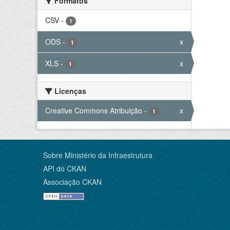
Formatos
CSV
-
1
ODS
-
x
1
XLS
-
x
1
Licenças
Creative Commons Atribuição
-
x
1
Sobre Ministério da Infraestrutura
API do CKAN
Associação CKAN