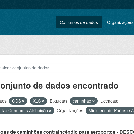
Conjuntos de dados
Organizações
conjunto de dados encontrado
tos:
ODS
XLS
Etiquetas:
caminhão
Licenças:
tive Commons Atribuição
Organizações:
Ministério de Portos e 
egas de caminhões contraincêndio para aeroportos - DE