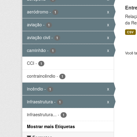
Entr
aeródromo
-
x
1
Relaç
da Rep
aviação
-
x
1
CSV
aviação civil
-
x
1
caminhão
-
x
1
Você t
CCI
-
1
contraincêndio
-
1
incêndio
-
x
1
infraestrutura
-
x
1
infraestrutura...
-
1
Mostrar mais Etiquetas