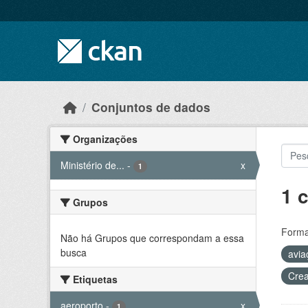
Skip to main content
Conjuntos de dados
Organizações
Ministério de...
-
x
1
1 
Grupos
Forma
Não há Grupos que correspondam a essa
busca
avia
Crea
Etiquetas
aeroporto
-
x
1