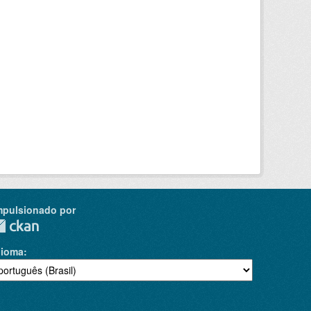
mpulsionado por
dioma