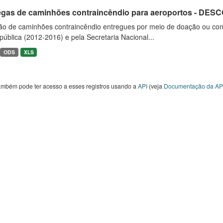
egas de caminhões contraincêndio para aeroportos - DE
ão de caminhões contraincêndio entregues por meio de doação ou convê
ública (2012-2016) e pela Secretaria Nacional...
ODS
XLS
ambém pode ter acesso a esses registros usando a
API
(veja
Documentação da AP