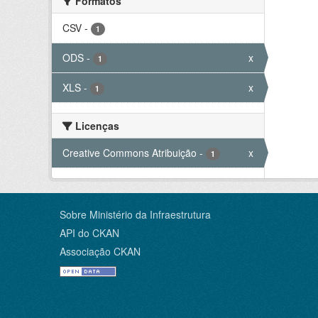
Formatos
CSV
-
1
ODS
-
x
1
XLS
-
x
1
Licenças
Creative Commons Atribuição
-
x
1
Sobre Ministério da Infraestrutura
API do CKAN
Associação CKAN