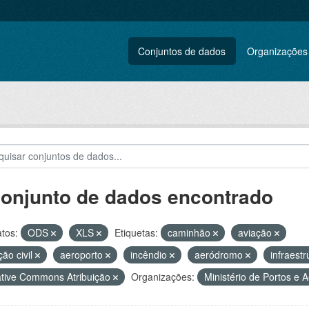
Conjuntos de dados
Organizações
conjunto de dados encontrado
tos:
ODS
XLS
Etiquetas:
caminhão
aviação
ção civil
aeroporto
incêndio
aeródromo
infraest
tive Commons Atribuição
Organizações:
Ministério de Portos e 