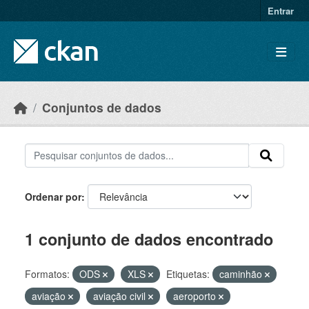
Skip to main content
Entrar
Conjuntos de dados
Ordenar por
1 conjunto de dados encontrado
Formatos:
ODS
XLS
Etiquetas:
caminhão
aviação
aviação civil
aeroporto