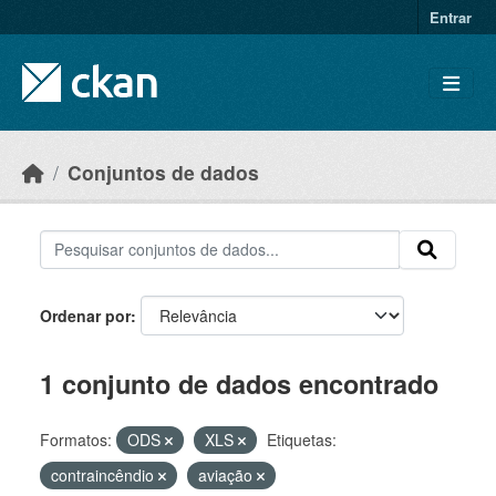
Skip to main content
Entrar
Conjuntos de dados
Ordenar por
1 conjunto de dados encontrado
Formatos:
ODS
XLS
Etiquetas:
contraincêndio
aviação