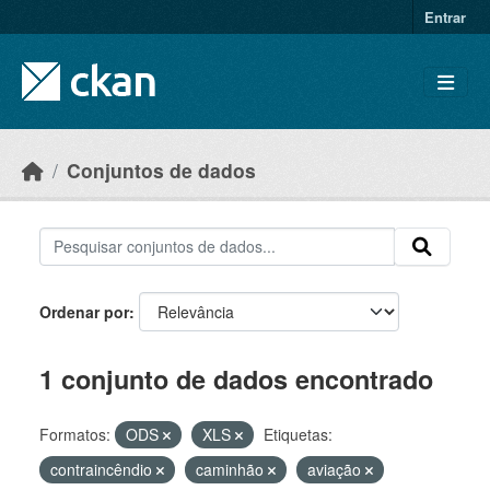
Skip to main content
Entrar
Conjuntos de dados
Ordenar por
1 conjunto de dados encontrado
Formatos:
ODS
XLS
Etiquetas:
contraincêndio
caminhão
aviação