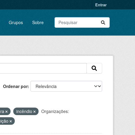
Entrar
Grupos
Sobre
Ordenar por
ura
incêndio
Organizações:
uição