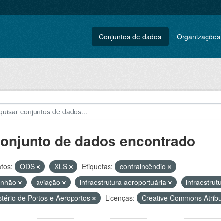
Conjuntos de dados
Organizações
conjunto de dados encontrado
tos:
ODS
XLS
Etiquetas:
contraincêndio
inhão
aviação
infraestrutura aeroportuária
infraestrut
stério de Portos e Aeroportos
Licenças:
Creative Commons Atrib