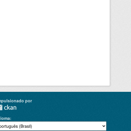
mpulsionado por
dioma