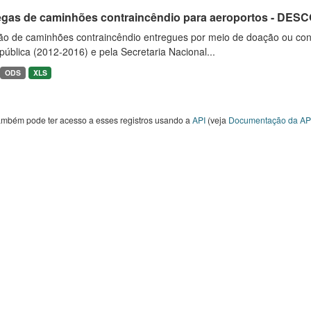
egas de caminhões contraincêndio para aeroportos - DE
ão de caminhões contraincêndio entregues por meio de doação ou convê
ública (2012-2016) e pela Secretaria Nacional...
ODS
XLS
ambém pode ter acesso a esses registros usando a
API
(veja
Documentação da AP