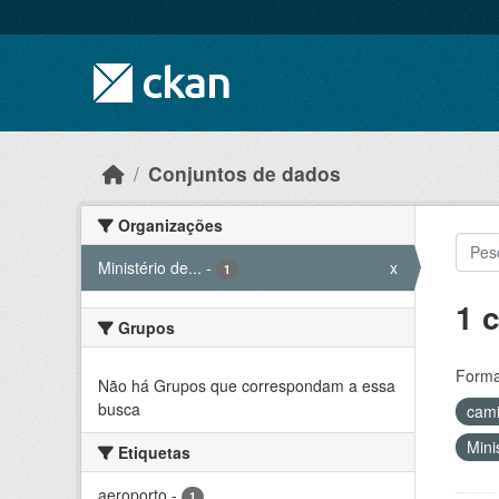
Skip to main content
Conjuntos de dados
Organizações
Ministério de...
-
x
1
1 
Grupos
Forma
Não há Grupos que correspondam a essa
busca
cam
Mini
Etiquetas
aeroporto
-
1