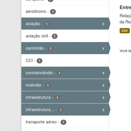
Entr
aeródromo
-
1
Relaç
da Rep
aviação
-
x
1
CSV
aviação civil
-
1
caminhão
-
x
1
Você t
CCI
-
1
contraincêndio
-
x
1
incêndio
-
x
1
infraestrutura
-
x
1
infraestrutura...
-
x
1
transporte aéreo
-
1