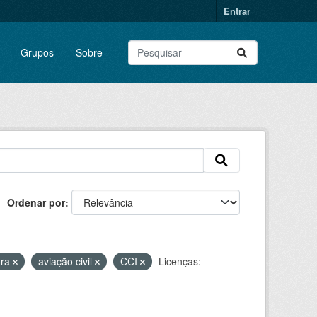
Entrar
Grupos
Sobre
Ordenar por
ura
aviação civil
CCI
Licenças: