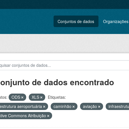
Conjuntos de dados
Organizações
conjunto de dados encontrado
tos:
ODS
XLS
Etiquetas:
aestrutura aeroportuária
caminhão
aviação
infraestrut
tive Commons Atribuição