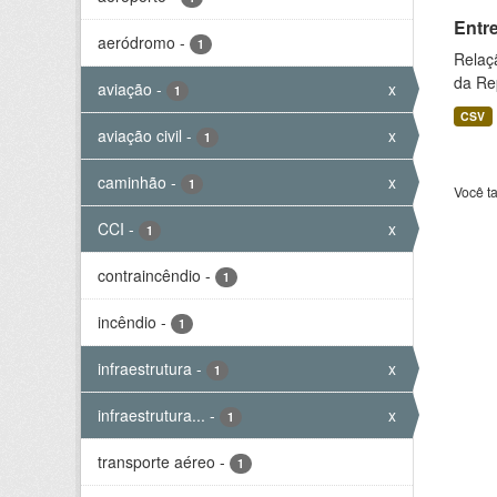
Entr
aeródromo
-
1
Relaç
da Rep
aviação
-
x
1
CSV
aviação civil
-
x
1
caminhão
-
x
1
Você t
CCI
-
x
1
contraincêndio
-
1
incêndio
-
1
infraestrutura
-
x
1
infraestrutura...
-
x
1
transporte aéreo
-
1