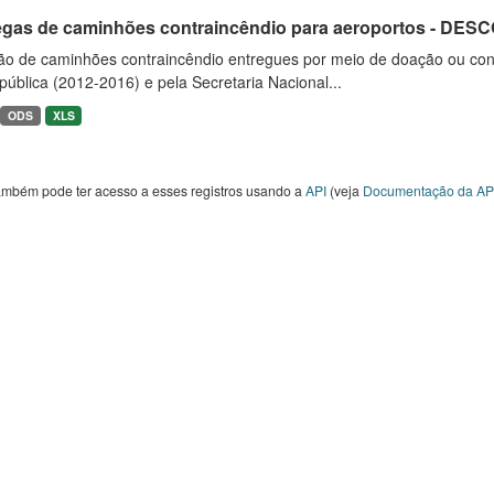
egas de caminhões contraincêndio para aeroportos - DE
ão de caminhões contraincêndio entregues por meio de doação ou convê
ública (2012-2016) e pela Secretaria Nacional...
ODS
XLS
ambém pode ter acesso a esses registros usando a
API
(veja
Documentação da AP