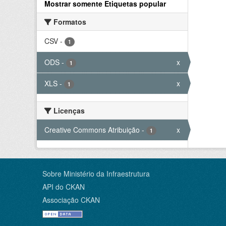
Mostrar somente Etiquetas popular
Formatos
CSV
-
1
ODS
-
x
1
XLS
-
x
1
Licenças
Creative Commons Atribuição
-
x
1
Sobre Ministério da Infraestrutura
API do CKAN
Associação CKAN