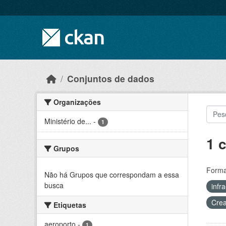
Skip to main content
Conjuntos de dados
Organizações
Ministério de...
-
1
1 
Grupos
Forma
Não há Grupos que correspondam a essa
busca
infr
Crea
Etiquetas
aeroporto
-
1