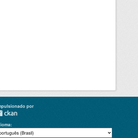
mpulsionado por
dioma