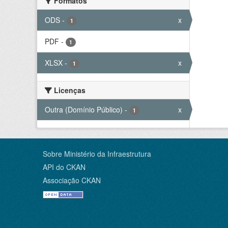
Formatos
ODS
-
x
1
PDF
-
1
XLSX
-
x
1
Licenças
Outra (Domínio Público)
-
x
1
Sobre Ministério da Infraestrutura
API do CKAN
Associação CKAN