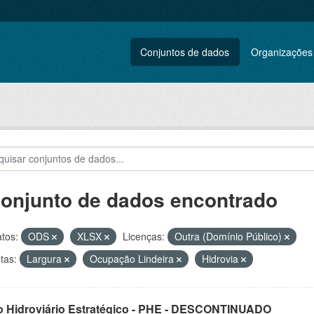
Conjuntos de dados
Organizações
conjunto de dados encontrado
tos:
ODS
XLSX
Licenças:
Outra (Domínio Público)
tas:
Largura
Ocupação Lindeira
Hidrovia
o Hidroviário Estratégico - PHE - DESCONTINUADO