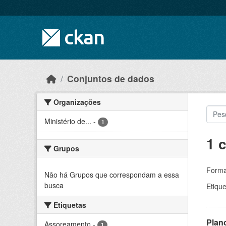
Skip to main content
Conjuntos de dados
Organizações
Ministério de...
-
1
1 
Grupos
Forma
Não há Grupos que correspondam a essa
busca
Etique
Etiquetas
Plan
Assoreamento
-
1