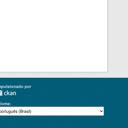
mpulsionado por
dioma