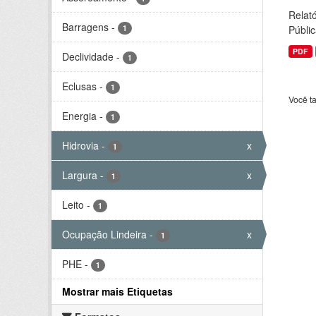
Relató
Barragens
-
1
Públic
PDF
Declividade
-
1
Eclusas
-
1
Você t
Energia
-
1
Hidrovia
-
x
1
Largura
-
x
1
Leito
-
1
Ocupação Lindeira
-
x
1
PHE
-
1
Mostrar mais Etiquetas