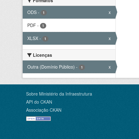
Formatos
ODS
-
x
1
PDF
-
1
XLSX
-
x
1
Licenças
Outra (Domínio Público)
-
x
1
Sobre Ministério da Infraestrutura
API do CKAN
Associação CKAN