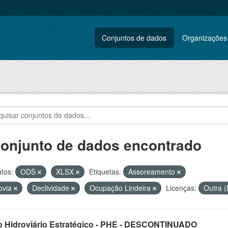
Conjuntos de dados
Organizações
conjunto de dados encontrado
tos:
ODS
XLSX
Etiquetas:
Assoreamento
ovia
Declividade
Ocupação Lindeira
Licenças:
Outra (
o Hidroviário Estratégico - PHE - DESCONTINUADO