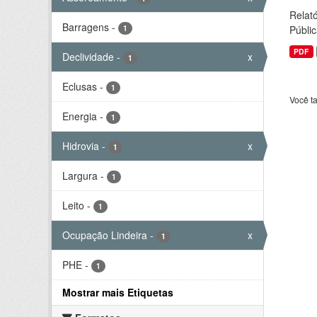
Relató
Barragens
-
1
Públic
PDF
Declividade
-
x
1
Eclusas
-
1
Você t
Energia
-
1
Hidrovia
-
x
1
Largura
-
1
Leito
-
1
Ocupação Lindeira
-
x
1
PHE
-
1
Mostrar mais Etiquetas