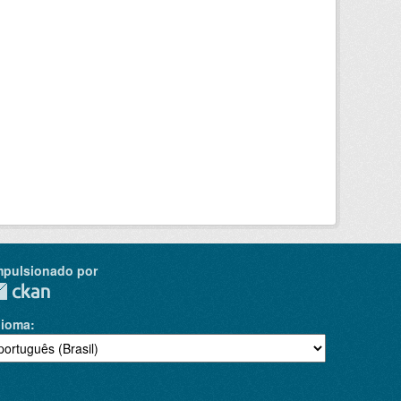
mpulsionado por
dioma