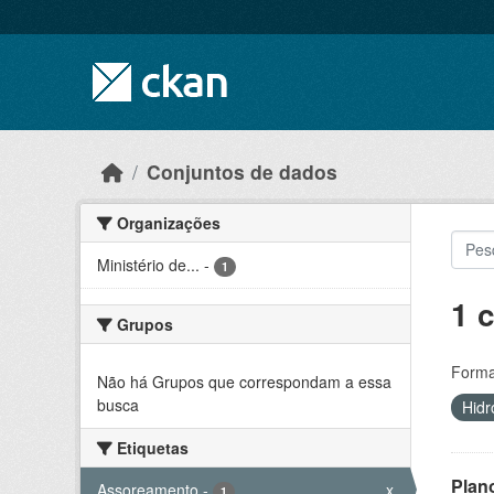
Skip to main content
Conjuntos de dados
Organizações
Ministério de...
-
1
1 
Grupos
Forma
Não há Grupos que correspondam a essa
busca
Hidr
Etiquetas
Plan
Assoreamento
-
x
1