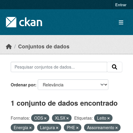
Skip to main content
Entrar
Conjuntos de dados
Ordenar por
1 conjunto de dados encontrado
Formatos:
ODS
XLSX
Etiquetas:
Leito
Energia
Largura
PHE
Assoreamento