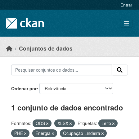
Skip to main content
Entrar
Conjuntos de dados
Ordenar por
1 conjunto de dados encontrado
Formatos:
ODS
XLSX
Etiquetas:
Leito
PHE
Energia
Ocupação Lindeira