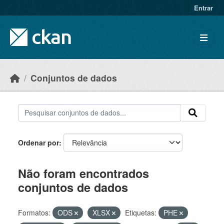
Skip to main content
Entrar
Conjuntos de dados
Ordenar por
Não foram encontrados
conjuntos de dados
Formatos:
ODS
XLSX
Etiquetas:
PHE