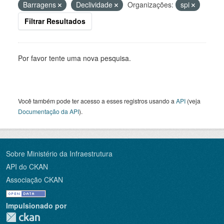
Barragens
Declividade
Organizações:
spi
Filtrar Resultados
Por favor tente uma nova pesquisa.
Você também pode ter acesso a esses registros usando a
API
(veja
Documentação da API
).
Sobre Ministério da Infraestrutura
API do CKAN
Associação CKAN
Impulsionado por