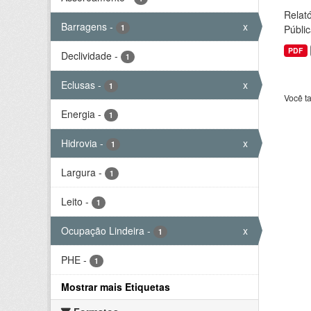
Relató
Barragens
-
x
1
Públic
PDF
Declividade
-
1
Eclusas
-
x
1
Você t
Energia
-
1
Hidrovia
-
x
1
Largura
-
1
Leito
-
1
Ocupação Lindeira
-
x
1
PHE
-
1
Mostrar mais Etiquetas