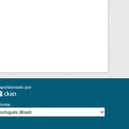
mpulsionado por
dioma