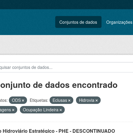
Conjuntos de dados
Organizações
conjunto de dados encontrado
tos:
ODS
Etiquetas:
Eclusas
Hidrovia
ragens
Ocupação Lindeira
o Hidroviário Estratégico - PHE - DESCONTINUADO