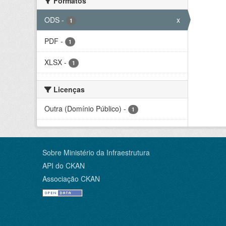
Formatos
ODS
-
x
1
PDF
-
1
XLSX
-
1
Licenças
Outra (Domínio Público)
-
1
Sobre Ministério da Infraestrutura
API do CKAN
Associação CKAN