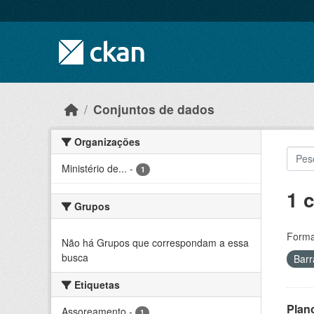
Skip to main content
Conjuntos de dados
Organizações
Ministério de...
-
1
1 
Grupos
Forma
Não há Grupos que correspondam a essa
busca
Bar
Etiquetas
Plan
Assoreamento
-
1