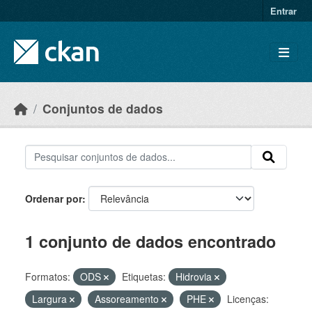
Skip to main content
Entrar
Conjuntos de dados
Ordenar por
1 conjunto de dados encontrado
Formatos:
ODS
Etiquetas:
Hidrovia
Largura
Assoreamento
PHE
Licenças: