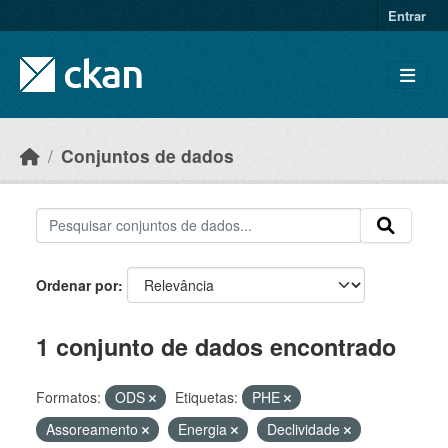
Skip to main content
Entrar
Conjuntos de dados
Ordenar por
1 conjunto de dados encontrado
Formatos:
ODS
Etiquetas:
PHE
Assoreamento
Energia
Declividade