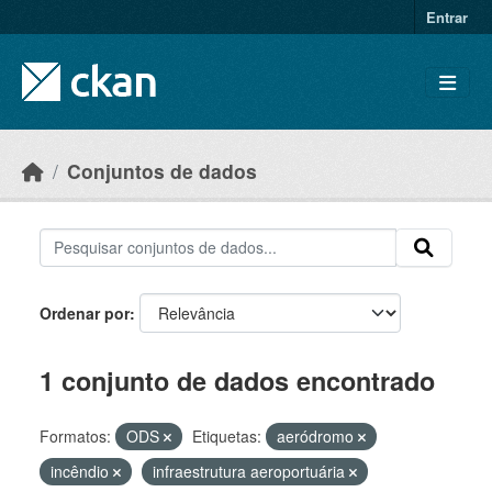
Skip to main content
Entrar
Conjuntos de dados
Ordenar por
1 conjunto de dados encontrado
Formatos:
ODS
Etiquetas:
aeródromo
incêndio
infraestrutura aeroportuária