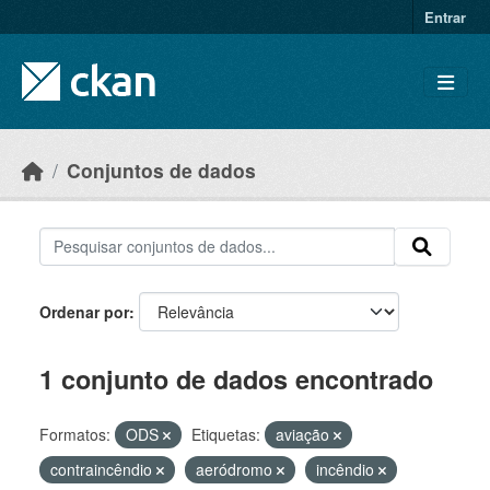
Skip to main content
Entrar
Conjuntos de dados
Ordenar por
1 conjunto de dados encontrado
Formatos:
ODS
Etiquetas:
aviação
contraincêndio
aeródromo
incêndio