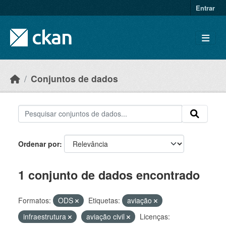
Skip to main content
Entrar
Conjuntos de dados
Ordenar por
1 conjunto de dados encontrado
Formatos:
ODS
Etiquetas:
aviação
infraestrutura
aviação civil
Licenças: