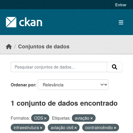
Skip to main content
Entrar
Conjuntos de dados
Ordenar por
1 conjunto de dados encontrado
Formatos:
ODS
Etiquetas:
aviação
infraestrutura
aviação civil
contraincêndio