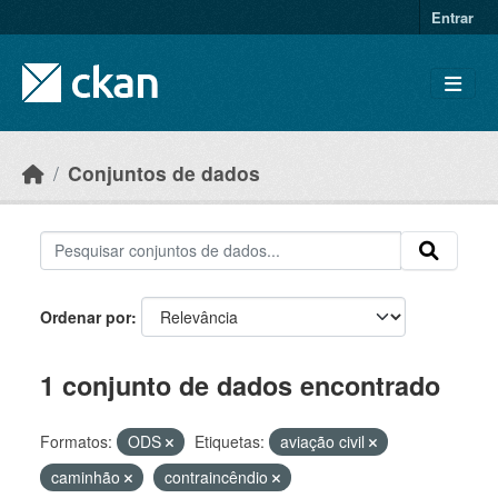
Skip to main content
Entrar
Conjuntos de dados
Ordenar por
1 conjunto de dados encontrado
Formatos:
ODS
Etiquetas:
aviação civil
caminhão
contraincêndio