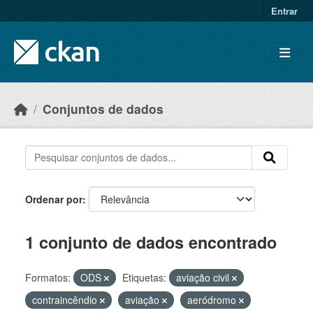
Skip to main content
Entrar
Conjuntos de dados
Ordenar por
1 conjunto de dados encontrado
Formatos:
ODS
Etiquetas:
aviação civil
contraincêndio
aviação
aeródromo