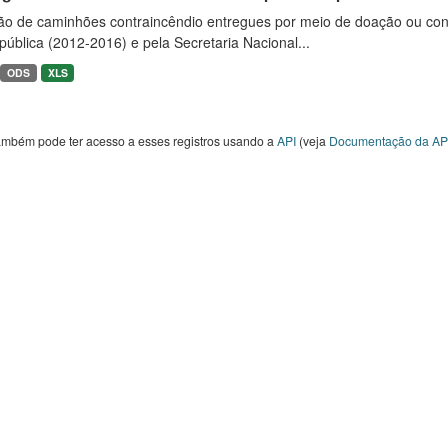
ão de caminhões contraincêndio entregues por meio de doação ou convê
ública (2012-2016) e pela Secretaria Nacional...
ODS
XLS
ambém pode ter acesso a esses registros usando a
API
(veja
Documentação da AP