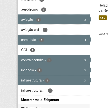
Relaç
aeródromo
-
1
da Rep
CSV
aviação
-
x
1
aviação civil
-
1
Você t
caminhão
-
x
1
CCI
-
1
contraincêndio
-
x
1
incêndio
-
x
1
infraestrutura
-
x
1
infraestrutura...
-
1
Mostrar mais Etiquetas