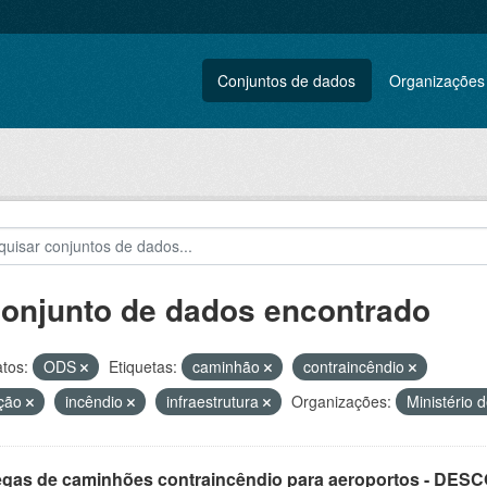
Conjuntos de dados
Organizações
conjunto de dados encontrado
tos:
ODS
Etiquetas:
caminhão
contraincêndio
ação
incêndio
infraestrutura
Organizações:
Ministério 
egas de caminhões contraincêndio para aeroportos - DE