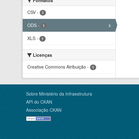
Formatos
CSV
-
1
ODS
-
x
1
XLS
-
1
Licenças
Creative Commons Atribuição
-
1
Sobre Ministério da Infraestrutura
API do CKAN
Associação CKAN