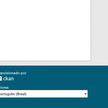
mpulsionado por
dioma