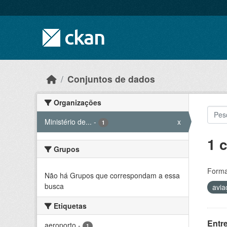
Skip to main content
Conjuntos de dados
Organizações
Ministério de...
-
x
1
1 
Grupos
Forma
Não há Grupos que correspondam a essa
busca
avi
Etiquetas
Entr
aeroporto
-
1