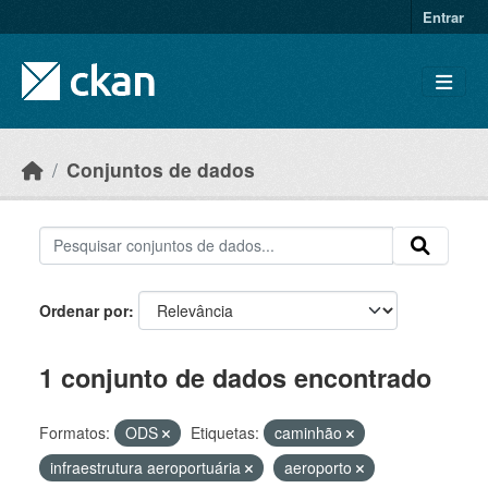
Skip to main content
Entrar
Conjuntos de dados
Ordenar por
1 conjunto de dados encontrado
Formatos:
ODS
Etiquetas:
caminhão
infraestrutura aeroportuária
aeroporto