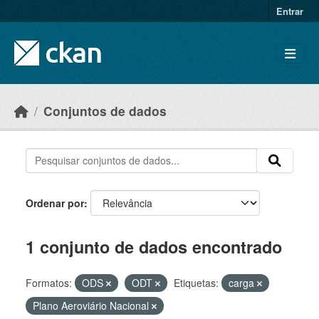
Skip to main content
Entrar
Conjuntos de dados
Ordenar por
1 conjunto de dados encontrado
Formatos:
ODS
ODT
Etiquetas:
carga
Plano Aeroviário Nacional