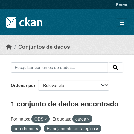
Skip to main content
Entrar
Conjuntos de dados
Ordenar por
1 conjunto de dados encontrado
Formatos:
ODS
Etiquetas:
carga
aeródromo
Planejamento estratégico