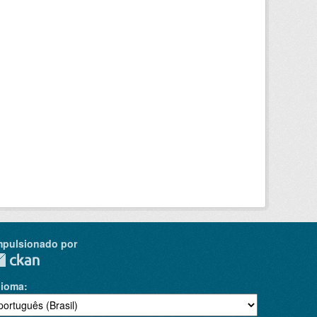
mpulsionado por
dioma