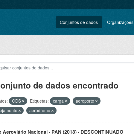
Conjuntos de dados
Organizações
conjunto de dados encontrado
tos:
ODS
Etiquetas:
carga
aeroporto
nejamento
aeródromo
o Aeroviário Nacional - PAN (2018) - DESCONTINUADO