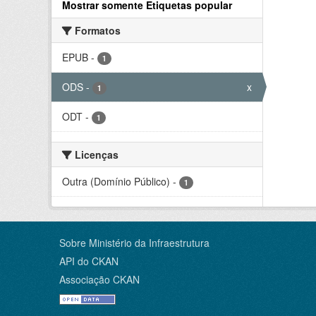
Mostrar somente Etiquetas popular
Formatos
EPUB
-
1
ODS
-
x
1
ODT
-
1
Licenças
Outra (Domínio Público)
-
1
Sobre Ministério da Infraestrutura
API do CKAN
Associação CKAN