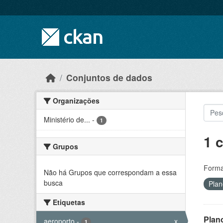
Skip to main content
Conjuntos de dados
Organizações
Ministério de...
-
1
1 
Grupos
Forma
Não há Grupos que correspondam a essa
busca
Pla
Etiquetas
Plan
aeroporto
-
x
1