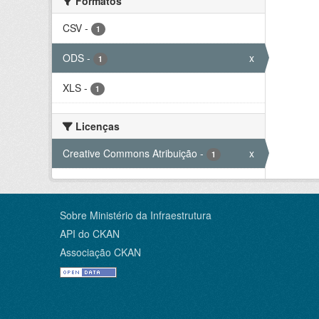
Formatos
CSV
-
1
ODS
-
x
1
XLS
-
1
Licenças
Creative Commons Atribuição
-
x
1
Sobre Ministério da Infraestrutura
API do CKAN
Associação CKAN