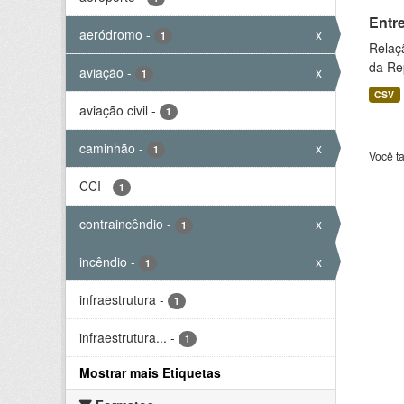
Entr
aeródromo
-
x
1
Relaç
da Rep
aviação
-
x
1
CSV
aviação civil
-
1
caminhão
-
x
1
Você t
CCI
-
1
contraincêndio
-
x
1
incêndio
-
x
1
infraestrutura
-
1
infraestrutura...
-
1
Mostrar mais Etiquetas