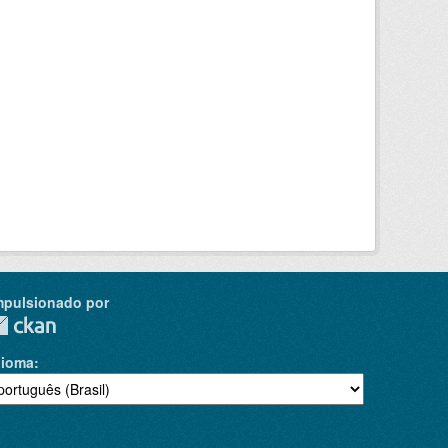
mpulsionado por
dioma