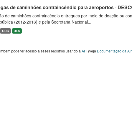
egas de caminhões contraincêndio para aeroportos - DE
ão de caminhões contraincêndio entregues por meio de doação ou convê
ública (2012-2016) e pela Secretaria Nacional...
ODS
XLS
ambém pode ter acesso a esses registros usando a
API
(veja
Documentação da AP