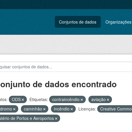
Conjuntos de dados
Organizações
conjunto de dados encontrado
tos:
ODS
Etiquetas:
contraincêndio
aviação
ódromo
caminhão
incêndio
Licenças:
Creative Common
stério de Portos e Aeroportos