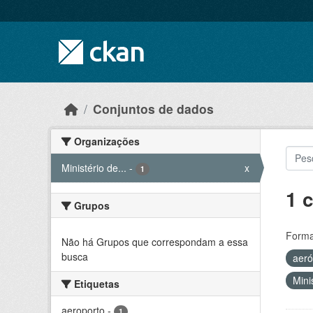
Skip to main content
Conjuntos de dados
Organizações
Ministério de...
-
x
1
1 
Grupos
Forma
Não há Grupos que correspondam a essa
busca
aer
Mini
Etiquetas
aeroporto
-
1