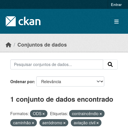
Skip to main content
Entrar
Conjuntos de dados
Ordenar por
1 conjunto de dados encontrado
Formatos:
ODS
Etiquetas:
contraincêndio
caminhão
aeródromo
aviação civil