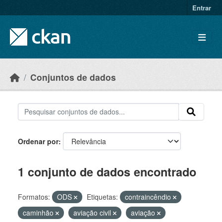
Skip to main content
Entrar
Conjuntos de dados
Ordenar por
1 conjunto de dados encontrado
Formatos:
ODS
Etiquetas:
contraincêndio
caminhão
aviação civil
aviação