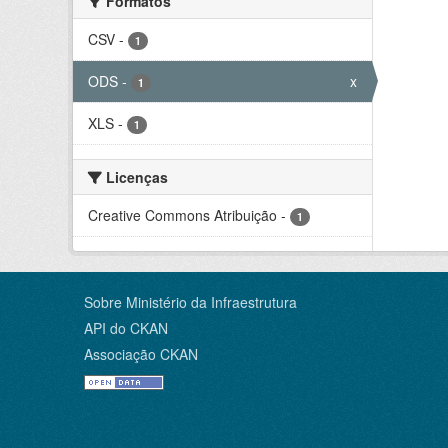
Formatos
CSV
-
1
ODS
-
x
1
XLS
-
1
Licenças
Creative Commons Atribuição
-
1
Sobre Ministério da Infraestrutura
API do CKAN
Associação CKAN