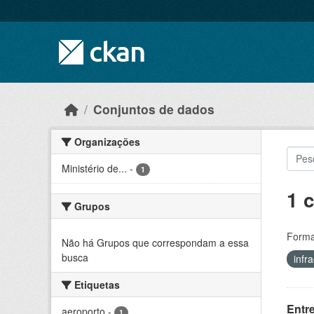
Skip to main content
Conjuntos de dados
Organizações
Ministério de...
-
1
1 
Grupos
Forma
Não há Grupos que correspondam a essa
busca
infr
Etiquetas
Entr
aeroporto
-
1