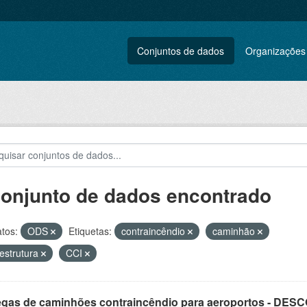
Conjuntos de dados
Organizações
conjunto de dados encontrado
tos:
ODS
Etiquetas:
contraincêndio
caminhão
aestrutura
CCI
egas de caminhões contraincêndio para aeroportos - DE