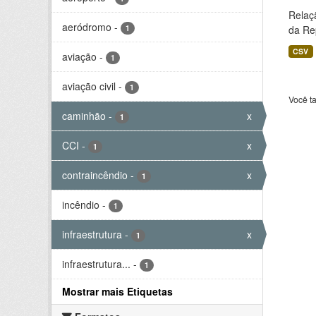
Relaç
aeródromo
-
1
da Rep
CSV
aviação
-
1
aviação civil
-
1
Você t
caminhão
-
x
1
CCI
-
x
1
contraincêndio
-
x
1
incêndio
-
1
infraestrutura
-
x
1
infraestrutura...
-
1
Mostrar mais Etiquetas