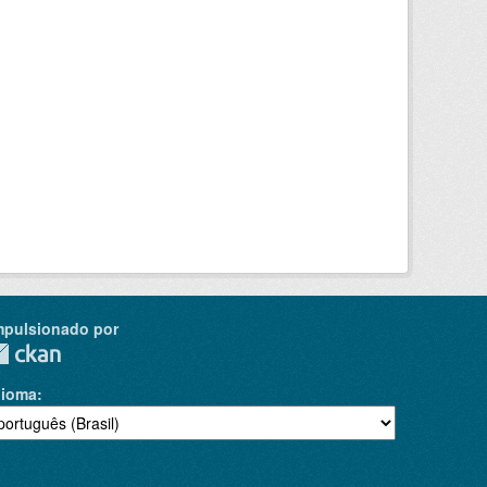
mpulsionado por
dioma