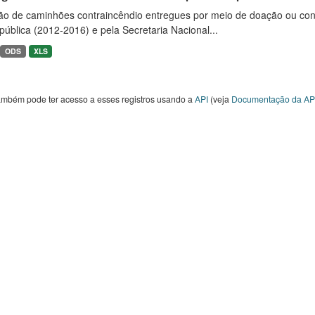
ão de caminhões contraincêndio entregues por meio de doação ou convê
ública (2012-2016) e pela Secretaria Nacional...
ODS
XLS
ambém pode ter acesso a esses registros usando a
API
(veja
Documentação da AP