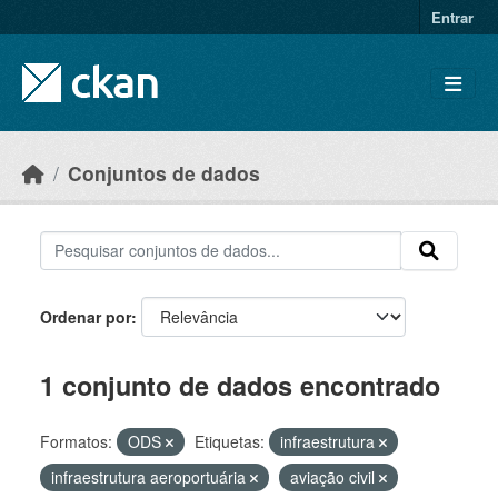
Skip to main content
Entrar
Conjuntos de dados
Ordenar por
1 conjunto de dados encontrado
Formatos:
ODS
Etiquetas:
infraestrutura
infraestrutura aeroportuária
aviação civil