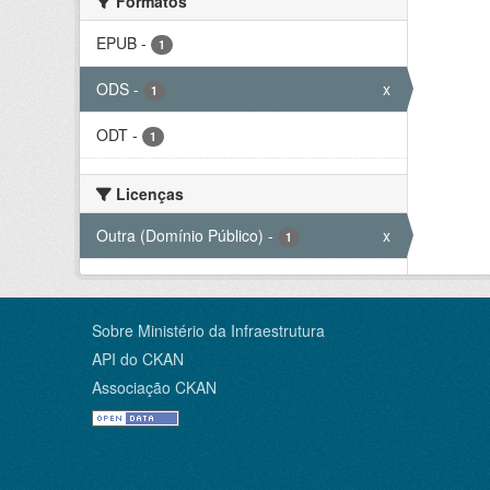
Formatos
EPUB
-
1
ODS
-
x
1
ODT
-
1
Licenças
Outra (Domínio Público)
-
x
1
Sobre Ministério da Infraestrutura
API do CKAN
Associação CKAN