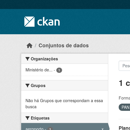
Skip to main content
Conjuntos de dados
Organizações
Ministério de...
-
1
1 
Grupos
Forma
Não há Grupos que correspondam a essa
busca
PA
Etiquetas
Plan
aeroporto
-
x
1