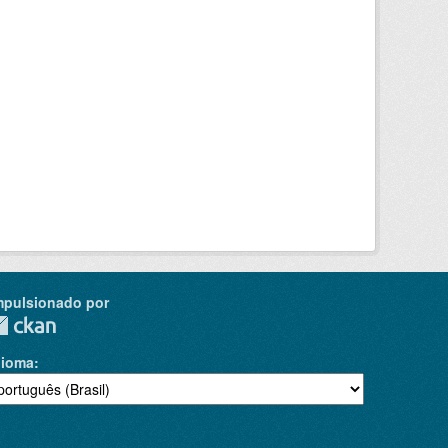
mpulsionado por
dioma