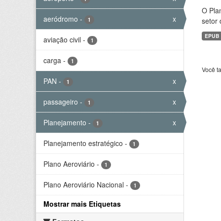
O Plan
aeródromo
-
x
1
setor 
EPUB
aviação civil
-
1
carga
-
1
Você t
PAN
-
x
1
passageiro
-
x
1
Planejamento
-
x
1
Planejamento estratégico
-
1
Plano Aeroviário
-
1
Plano Aeroviário Nacional
-
1
Mostrar mais Etiquetas