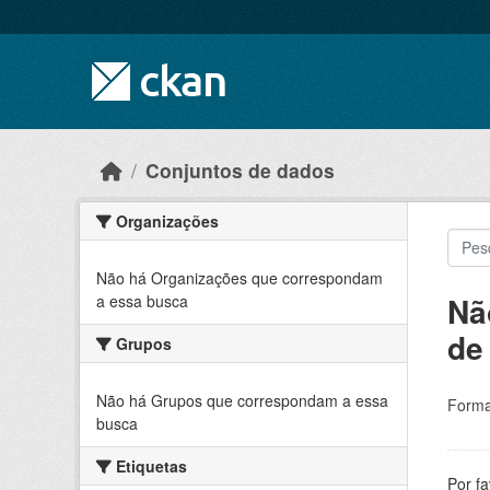
Skip to main content
Conjuntos de dados
Organizações
Não há Organizações que correspondam
Nã
a essa busca
de
Grupos
Não há Grupos que correspondam a essa
Forma
busca
Etiquetas
Por f