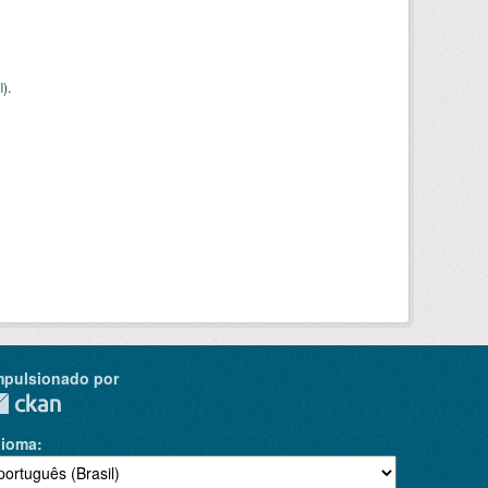
I
).
mpulsionado por
dioma