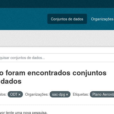
Conjuntos de dados
Organizações
o foram encontrados conjuntos
 dados
tos:
ODT
Organizações:
sac-dpg
Etiquetas:
Plano Aerovi
avor tente uma nova pesquisa.